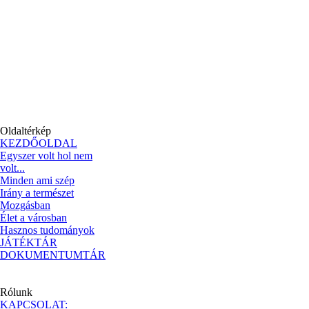
Oldaltérkép
KEZDŐOLDAL
Egyszer volt hol nem
volt...
Minden ami szép
Irány a természet
Mozgásban
Élet a városban
Hasznos tudományok
JÁTÉKTÁR
DOKUMENTUMTÁR
Rólunk
KAPCSOLAT: