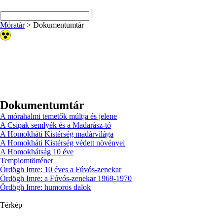
Móratár
>
Dokumentumtár
Dokumentumtár
A mórahalmi temetők múltja és jelene
A Csipak semlyék és a Madarász-tó
A Homokháti Kistérség madárvilága
A Homokháti Kistérség védett növényei
A Homokhátság 10 éve
Templomtörténet
Ördögh Imre: 10 éves a Fúvós-zenekar
Ördögh Imre: a Fúvós-zenekar 1969-1970
Ördögh Imre: humoros dalok
Térkép