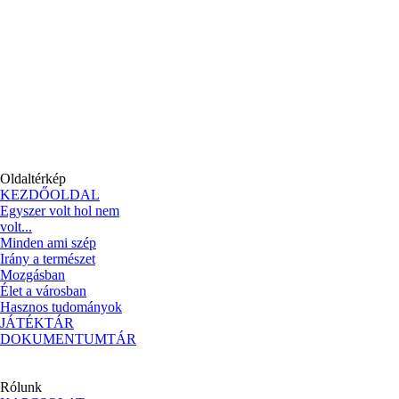
Oldaltérkép
KEZDŐOLDAL
Egyszer volt hol nem
volt...
Minden ami szép
Irány a természet
Mozgásban
Élet a városban
Hasznos tudományok
JÁTÉKTÁR
DOKUMENTUMTÁR
Rólunk