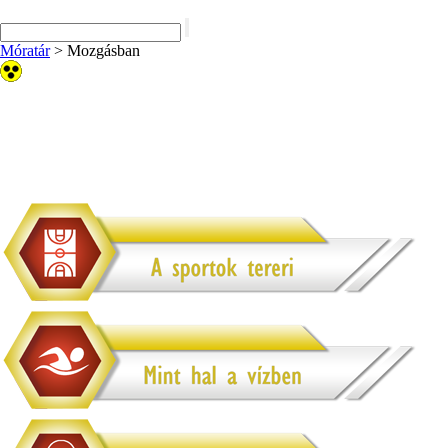
Móratár
>
Mozgásban